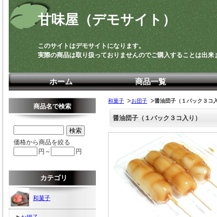
甘味屋（デモサイト）
このサイトはデモサイトになります。
実際の商品は取り扱っておりませんのでご購入することは出来
ホーム
商品一覧
和菓子
お団子
醤油団子（１パック３コ
商品名で検索
醤油団子（１パック３コ入り）
価格から商品を絞る
円～
円
カテゴリ
和菓子