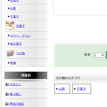
お団子
お餅
干菓子
洋菓子
ゼリー・プリン
焼き菓子
その他
数量
飲物
用途別
その他のカテゴリ
お供えに
お餅
干菓子
贈り物に
季節の商品