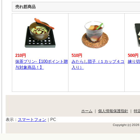
売れ筋商品
210円
510円
500円
抹茶プリン-【100ポイント贈
みたらし団子（１カップ４コ
練り切
与対象商品！】
入り）
ホーム
｜
個人情報保護指針
｜
特
表示：
スマートフォン
｜
PC
Copyright (c) 2